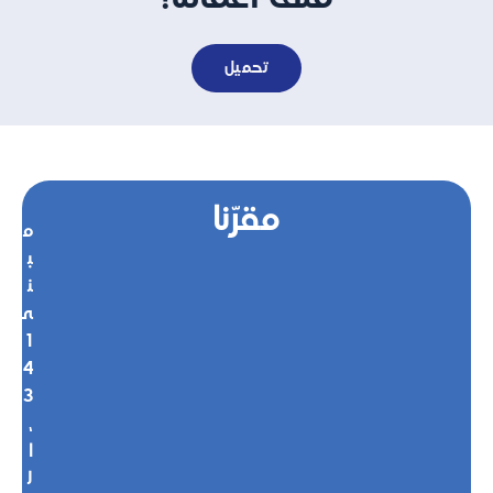
تحميل
مقرّنا
م
ب
ن
ى
1
4
3
،
ا
ل