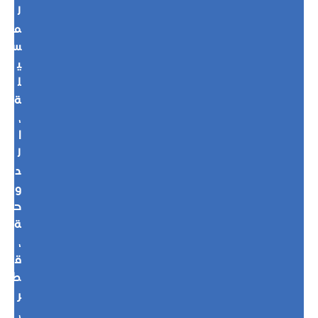
ل
م
س
ي
ل
ة
،
ا
ل
د
و
ح
ة
،
ق
ط
ر
،