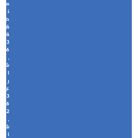
م
ن
ط
ق
ة
3
6
،
ش
ا
ر
ع
3
6
2
،
ش
ا