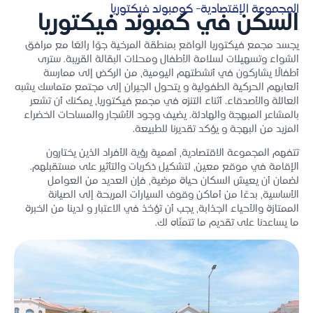
المجموعة الإقتصادية- كومبوند فيكتوريا
السكن في كمبوند فيكتوريا
يجسد مجمع فيكتوريا الواقع بمنطقة المرخية جوًا رائعًا مع مرافق
الشواء وتسهيلات لسلامة الأطفال ومحلات البقالة القريبة. سترى
أطفالًا يشاركون في أنشطتهم اليومية، من الركض إلى ممارسة
ألعابهم الحركية الطفولية و يتحول الجيران إلى مجتمع متماسك يشبه
العائلة والأصدقاء. أثناء التنزه في مجمع فيكتوريا، يمكنك أن تشعر
بالمشاعر المبهجة والهادئة. يضيف وجود الأشجار والمساحات الخضراء
المزيد من البهجة و يؤكد تقديرنا للطبيعة.
تتفهم المجموعة الاقتصادية، أهمية رؤية الأفراد الذين يختارون
الإقامة في موقع معين، لتشكيل ذكريات والتأثير على مستقبلهم.
لضمان أن يعيش السكان حياة مرضية، فإن العديد من العوامل
الأساسية، بدءًا من أماكن وقوف السيارات المريحة إلى الصيانة
الممتازة والأحياء الجذابة، يجب أن تؤخذ في الاعتبار و لدينا من الخبرة
ما يساعدنا على تقديم ما تتمنّاه لك.