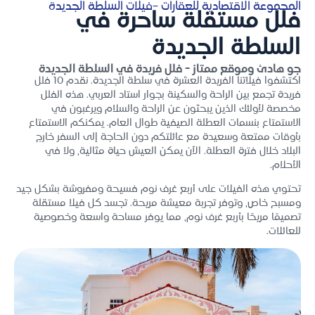
المجموعة الاقتصادية للعقارات –فيلات السلطة الجديدة
فلل مستقلة ساحرة في
السلطة الجديدة
جو هادئ وموقع ممتاز - فلل فريدة في السلطة الجديدة
اكتشفوا فيلاتنا الفريدة العشرة في سلطة الجديدة. نقدم 10 فلل
فريدة تجمع بين الراحة والسكينة بجوار استاد العربي. هذه الفلل
مخصصة لأولئك الذين يبحثون عن الراحة والسلام ويرغبون في
الاستمتاع بنسمات العطلة الصيفية طوال العام. يمكنكم الاستمتاع
بأوقات ممتعة وسعيدة مع عائلتكم دون الحاجة إلى السفر خارج
البلاد خلال فترة العطلة. الآن يمكن العيش حياة مثالية، ولا في
الأحلام.
تحتوي هذه الفيلات على أربع غرف نوم فسيحة ومفروشة بشكل جيد
ومسبح خاص، وتوفر تجربة معيشة مريحة.
تجسد كل فيلا مستقلة
تصميمًا مريحًا بأربع غرف نوم، مما يوفر مساحة واسعة وخصوصية
للعائلات.