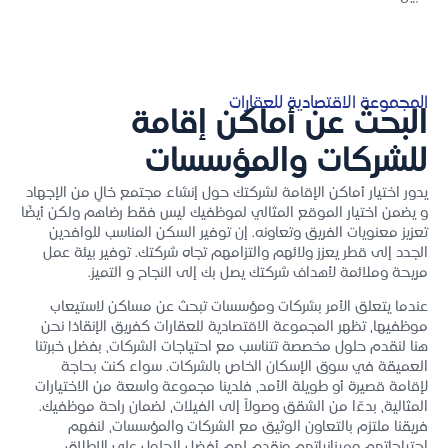
المجموعة الاقتصادية للعقارات
البحث عن أماكن إقامة
للشركات والمؤسسات
يدور اختيار أماكن الإقامة لشركتك حول إنشاء مجتمع خالٍ من الإجهاد
و يضمن اختيار الموقع المثالي لموظفيك ليس فقط رضاهم ولكن أيضًا
تعزيز معنويات الفريق وتعاونه. إن توفير السكن المناسب للوافدين
الجدد إلى قطر يعزز ولائهم والتزامهم تجاه شركتك. توفير بيئة عمل
مريحة وملائمة لأهداف شركتك يصل بك إلى النجاح و التميز.
عندما يتعلق الأمر بشركات ومؤسسات تبحث عن مساكن لاستيعاب
موظفيها، تظهر المجموعة الاقتصادية للعقارات كفريق الإنقاذ! نحن
هنا لنقدم حلول مخصصة تتناسب مع احتياجات الشركات، بفضل خبرتنا
العميقة في سوق الإسكان الخاص بالشركات. سواء كنت بحاجة
لإقامة قصيرة أو طويلة الأمد، فلدينا مجموعة واسعة من الاختيارات
المثالية، بدءًا من الشقق وصولاً إلى الفيلات، لضمان راحة موظفيك.
فريقنا ملتزم بالتعاون الوثيق مع الشركات والمؤسسات، لنفهم
احتياجاتهم وميزانياتهم ونقدم لهم أفضل الحلول على الإطلاق.