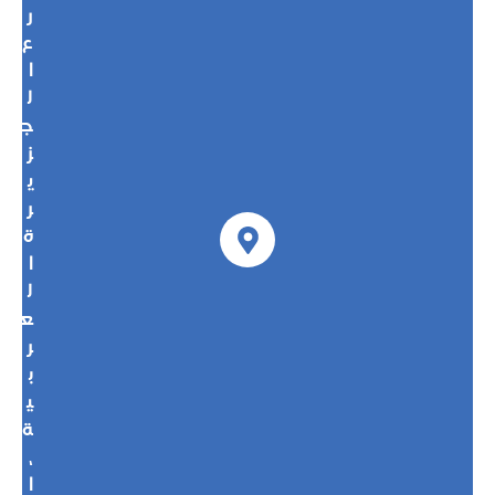
ر
ع
ا
ل
ج
ز
ي
ر
ة
ا
ل
ع
ر
ب
ي
ة
،
ا