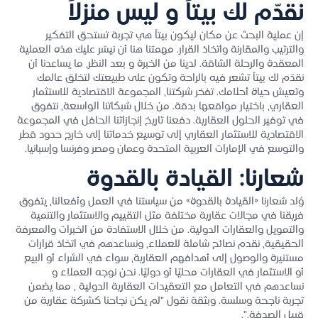
نقدّم لك بيتاً و ليس منزلاً
إن عملية البحث عن مكان ليكون بيتاً هي تجربة تستحق التفكير
والترتيب والمقارنة واتخاذ القرار. مهمتنا هنا أن نيسّر عليك هذه العملية
المعقدة والرحلة الشاقة. لدينا من الخبرة و بعد النظر، ما يساعدنا أن
نقدّم لك بيتاً تشعر فيه بالراحة وتكون على طبيعتك لتخلق عالمك
وتعيش حياة أحلامك. تفخر شركتنا، المجموعة الاقتصادية للاستثمار
العقاري، باختيار مواقعها بدقة. من خلال شبكاتنا الواسعة، نتفوق
في توفير الحلول العقارية. دفعنا تاريخ إنجازاتنا الحافل في المجموعة
الاقتصادية للاستثمار العقاري إلى توسيع خدماتنا إلى خارج حدود قطر
والتوسع في الإمارات العربية المتحدة وعمان ومصر وفرنسا وإسبانيا.
شعارنا: القيادة بالقدوة
وُلد شعارنا «القيادة بالقدوة» من سياستنا في العمل وأفعالنا، يتفوق
فريقنا في مجالات عقارية مختلفة مثل التقييم والاستثمار والتنمية
والتمويل والعقارات الدولية. من خلال الاستفادة من الخبرات والمعرفة
الحقيقية، نقدم نصائح شاملة للعملاء، ونساعدهم في اتخاذ قرارات
مستنيرة والوصول إلى أهدافهم العقارية، سواء في الشراء أو البيع
أو الاستثمار في العقارات محليًا أو دوليًا. نحن نوجه العملاء و
نساعدهم في التعامل مع التعقيدات العقارية الدولية ، مما يضمن
تجربة ناجحة وسلسة. وبثقة نقول "لم يكن نجاحنا كشركة عقارية من
قبيل الصدفة.".