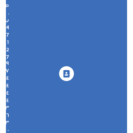
ص
.
ب
4
7
1
2
7
٩
٧
٤
٤
٤
٤
٣
٦
٣
٠